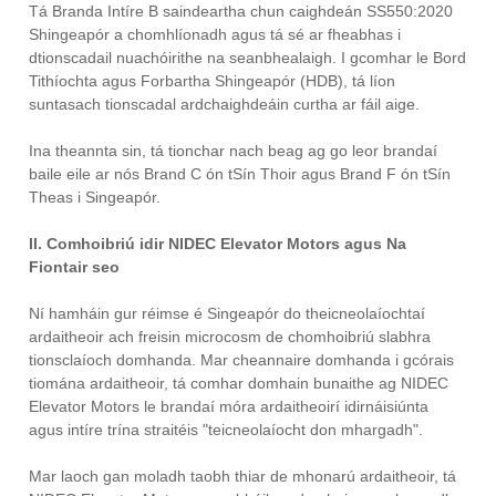
Tá Branda Intíre B saindeartha chun caighdeán SS550:2020
Shingeapór a chomhlíonadh agus tá sé ar fheabhas i
dtionscadail nuachóirithe na seanbhealaigh. I gcomhar le Bord
Tithíochta agus Forbartha Shingeapór (HDB), tá líon
suntasach tionscadal ardchaighdeáin curtha ar fáil aige.
Ina theannta sin, tá tionchar nach beag ag go leor brandaí
baile eile ar nós Brand C ón tSín Thoir agus Brand F ón tSín
Theas i Singeapór.
II. Comhoibriú idir NIDEC Elevator Motors agus Na
Fiontair seo
Ní hamháin gur réimse é Singeapór do theicneolaíochtaí
ardaitheoir ach freisin microcosm de chomhoibriú slabhra
tionsclaíoch domhanda. Mar cheannaire domhanda i gcórais
tiomána ardaitheoir, tá comhar domhain bunaithe ag NIDEC
Elevator Motors le brandaí móra ardaitheoirí idirnáisiúnta
agus intíre trína straitéis "teicneolaíocht don mhargadh".
Mar laoch gan moladh taobh thiar de mhonarú ardaitheoir, tá