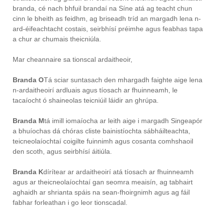
branda, cé nach bhfuil brandaí na Síne atá ag teacht chun
cinn le bheith as feidhm, ag briseadh tríd an margadh lena n-
ard-éifeachtacht costais, seirbhísí préimhe agus feabhas tapa
a chur ar chumais theicniúla.
Mar cheannaire sa tionscal ardaitheoir,
Branda O
Tá sciar suntasach den mhargadh faighte aige lena
n-ardaitheoirí ardluais agus tíosach ar fhuinneamh, le
tacaíocht ó shaineolas teicniúil láidir an ghrúpa.
Branda M
tá imill iomaíocha ar leith aige i margadh Singeapór
a bhuíochas dá chóras cliste bainistíochta sábháilteachta,
teicneolaíochtaí coigilte fuinnimh agus cosanta comhshaoil ​​
den scoth, agus seirbhísí áitiúla.
Branda K
dírítear ar ardaitheoirí atá tíosach ar fhuinneamh
agus ar theicneolaíochtaí gan seomra meaisín, ag tabhairt
aghaidh ar shrianta spáis na sean-fhoirgnimh agus ag fáil
fabhar forleathan i go leor tionscadal.