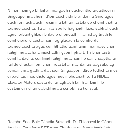
Ní hamháin go bhfuil an margadh nuachóirithe ardaitheoirí i
Singeapór ina chéim d'iomaíocht idir brandaí na Síne agus
eachtrannacha ach freisin ina láthair tástála do chomhtháthú
teicneolaíochta. Tá an rás seo le haghaidh luas, sábháilteacht
agus forbairt ghlas i bhfad ó dheireadh. Táimid ag tnúth le
comhoibriú le custaiméirí, ag glacadh le comhordú
teicneolaíochta agus comhtháthú acmhainní mar nasc chun
réitigh nuálacha a iniúchadh i gcomhpháirt. Trí bhuntáistí
comhlántacha, cuirfimid réitigh nuachóirithe saincheaptha ar
fáil do chustaiméirí chun freastal ar riachtanais éagsúla, ag
tiomáint margadh ardaitheoir Singeapór i dtreo todhchaí níos
éifeachtaí, níos cliste agus níos inbhuanaithe. Tá NIDEC
Elevator Motors sásta dul ar aghaidh lámh ar láimh le
custaiméirí chun caibidil nua a scríobh sa tionscal.
Roimhe Seo:
Baic Tástála Briseadh Trí Thionscal le Córas
Anailíse Tonnform FFT arna Fhorbairt go Neamhspleách