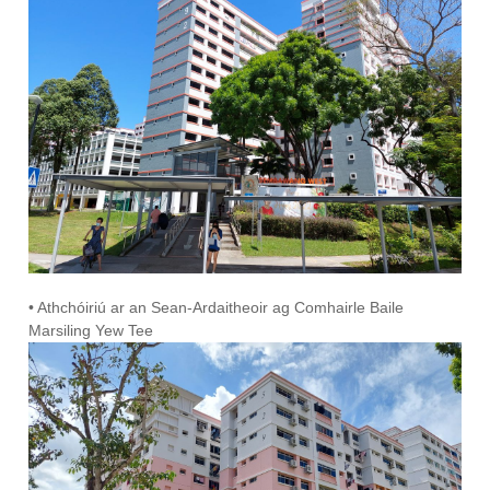
• Athchóiriú ar an Sean-Ardaitheoir ag Comhairle Baile
Marsiling Yew Tee