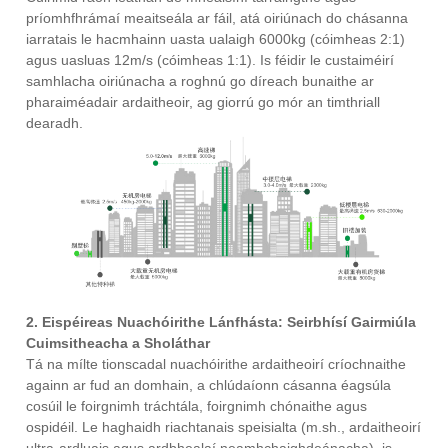
príomhfhrámaí meaitseála ar fáil, atá oiriúnach do chásanna
iarratais le hacmhainn uasta ualaigh 6000kg (cóimheas 2:1)
agus uasluas 12m/s (cóimheas 1:1). Is féidir le custaiméirí
samhlacha oiriúnacha a roghnú go díreach bunaithe ar
pharaiméadair ardaitheoir, ag giorrú go mór an timthriall
dearadh.
2. Eispéireas Nuachóirithe Lánfhásta: Seirbhísí Gairmiúla
Cuimsitheacha a Sholáthar
Tá na mílte tionscadal nuachóirithe ardaitheoirí críochnaithe
againn ar fud an domhain, a chlúdaíonn cásanna éagsúla
cosúil le foirgnimh tráchtála, foirgnimh chónaithe agus
ospidéil. Le haghaidh riachtanais speisialta (m.sh., ardaitheoirí