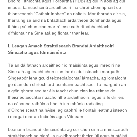
Bhoird Tithíochta agus Forbartha (HDB) ag dul in aois ag dul
in aois, tá nuachóiriú ardaitheoirí ina chroí-chomhpháirt de
thionscnamh “Cathair Inbheo” an rialtais. Mar thoradh air sin,
tharraing sé aird na bhfathach ardaitheoir domhanda agus
tháinig sé chun cinn mar réimse cath ríthábhachtach
d'fhiontair na Síne atá ag fiontair thar lear.
I. Leagan Amach Straitéiseach Brandaí Ardaitheoirí
Síneacha agus Idirnáisiúnta
Tá an dá fathach ardaitheoir idirnáisiúnta agus imreoirí na
Síne atá ag teacht chun cinn tar éis dul isteach i margadh
Singeapór lena gcuid teicneolaíochtaí lárnacha, ag iomaíocht
go dian don chríoch ard-acmhainneacht seo. Tá margadh an
aigéin ghorm seo tar éis teacht chun cinn ina réimse do
theicneolaíochtaí nuachóirithe ardaitheoirí, agus is féidir leis
na cásanna rathúla a bheith ina mhúnla radiating
d'Oirdheisceart na hÁise, ag cabhrú le fiontair leathnú isteach
i margaí mar an Indinéis agus Vítneam.
Leanann brandaí idirnáisiúnta ag cur chun cinn a n-imscaradh
straitéiseach ag giaráil a n-oidhreacht theicniúil agus buntáistí