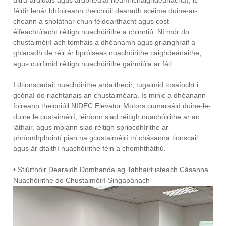
ultra-ardluais agus ardbhealaí neamhchaighdeánacha), is
féidir lenár bhfoireann theicniúil dearadh scéime duine-ar-
cheann a sholáthar chun féidearthacht agus cost-
éifeachtúlacht réitigh nuachóirithe a chinntiú. Ní mór do
chustaiméirí ach tomhais a dhéanamh agus grianghraif a
ghlacadh de réir ár bpróiseas nuachóirithe caighdeánaithe,
agus cuirfimid réitigh nuachóirithe gairmiúla ar fáil.
I dtionscadail nuachóirithe ardaitheoir, tugaimid tosaíocht i
gcónaí do riachtanais an chustaiméara. Is minic a dhéanann
foireann theicniúil NIDEC Elevator Motors cumarsáid duine-le-
duine le custaiméirí, léiríonn siad réitigh nuachóirithe ar an
láthair, agus molann siad réitigh spriocdhírithe ar
phríomhphointí pian na gcustaiméirí trí chásanna tionscail
agus ár dtaithí nuachóirithe féin a chomhtháthú.
• Stiúrthóir Dearaidh Domhanda ag Tabhairt isteach Cásanna
Nuachóirithe do Chustaiméirí Singapánach