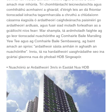
amach mar mhúnla. Trí chomhlántacht teicneolaíochta agus
comhtháthú acmhainní a ghiaráil, d'éirigh leis an dá fhiontar
tionscadail iolracha tagarmharcála a chruthú a chlúdaíonn
cásanna éagsúla ó ardaitheoirí caighdeánacha paisinéirí go
ardaitheoirí ardluais, agus fuair siad moladh forleathan as a
gcáilíocht níos fearr. Mar shampla, tá ardmholadh faighte ag
go leor tionscadal nuachóirithe ag Comhairle Baile Marsiling
Yew Tee agus ag Comhairle Baile Sembawang, ag baint
amach an sprioc "ardaitheoir sásta amháin in aghaidh an
nuachóirithe". Inniu, tá na hardaitheoirí uasghrádaithe seo ina
gcártaí glaonna nua do phobail HDB Singeapór.
• Nuachóiriú ar Ardaitheoirí 3m/s in Eastáit Nua HDB