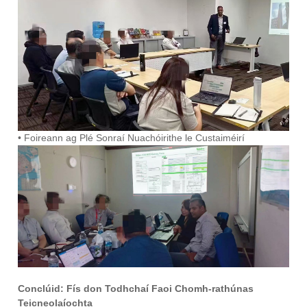
• Foireann ag Plé Sonraí Nuachóirithe le Custaiméirí
Conclúid: Fís don Todhchaí Faoi Chomh-rathúnas
Teicneolaíochta