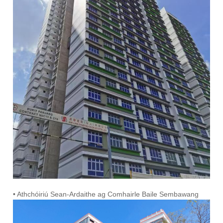
• Athchóiriú Sean-Ardaithe ag Comhairle Baile Sembawang