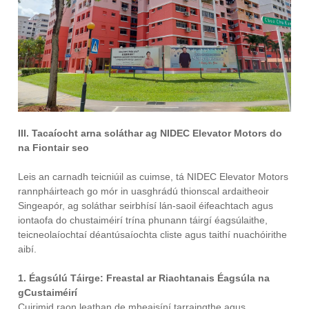
III. Tacaíocht arna soláthar ag NIDEC Elevator Motors do
na Fiontair seo
Leis an carnadh teicniúil as cuimse, tá NIDEC Elevator Motors
rannpháirteach go mór in uasghrádú thionscal ardaitheoir
Singeapór, ag soláthar seirbhísí lán-saoil éifeachtach agus
iontaofa do chustaiméirí trína phunann táirgí éagsúlaithe,
teicneolaíochtaí déantúsaíochta cliste agus taithí nuachóirithe
aibí.
1. Éagsúlú Táirge: Freastal ar Riachtanais Éagsúla na
gCustaiméirí
Cuirimid raon leathan de mheaisíní tarraingthe agus