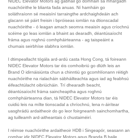
NIDEC Elevator Motors ag gabháil go domhain sa mhargadh
nuachóirithe le blianta fada anuas. Ní hamháin go
soláthraíonn sé meaisíní tarraingthe ardchaighdeáin ach
glacann sé páirt freisin i bpróiseas iomlán na dtionscadal
nuachóirithe - ó leagan amach seomra meaisín agus críochnú
scéime go leas iomlán a bhaint as dearadh, déantúsaíocht
fráma agus roghnú comhpháirteanna - ag taispeáint a
chumais seirbhíse slabhra iomlán.
I dtimpeallacht tógála ard-ardú casta Hong Cong, tá foireann
NIDEC Elevator Motors tar éis comhoibriú go dlúth leis an
Brand O idirnáisiúnta chun a chinntiú go gcomhlíonann réitigh
nuachóirithe na rialacháin sábháilteachta agus iad ag feabhsú
éifeachtúlacht oibriúcháin. Trí dhearadh beacht,
déantúsaíocht fráma saincheaptha agus roghnú
comhpháirteanna dian, tá NIDEC Elevator Motors tar éis
cuidiú leis na mílte tionscadal a chríochnú, lena n-áirítear
uasghrádú ardaitheoir do go leor foirgneamh sainchomhartha,
ag tuilleamh ard-aitheantais ó chustaiméirí.
I réimse nuachóirithe ardaitheoir HDB i Singeapór, seasann an
comhar idir NIDEC Elevator Motors agus Branda B baile