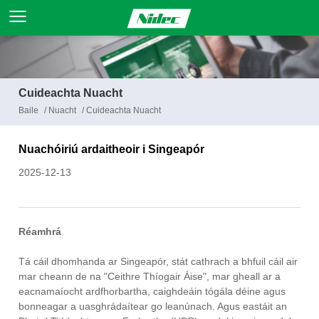
Cuideachta Nuacht
Baile
/
Nuacht
/
Cuideachta Nuacht
Nuachóiriú ardaitheoir i Singeapór
2025-12-13
Réamhrá
Tá cáil dhomhanda ar Singeapór, stát cathrach a bhfuil cáil air
mar cheann de na "Ceithre Thíogair Áise", mar gheall ar a
eacnamaíocht ardfhorbartha, caighdeáin tógála déine agus
bonneagar a uasghrádaítear go leanúnach. Agus eastáit an